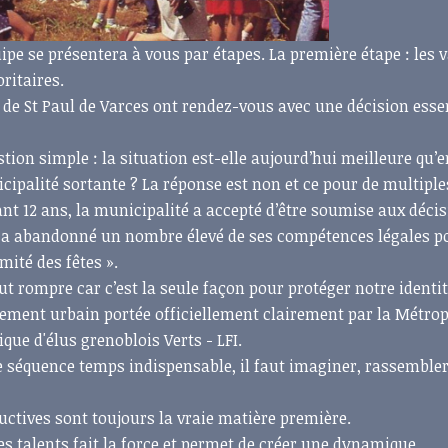
uipe se présentera à vous par étapes. La première étape : les 
ritaires.
 de St Paul de Varces ont rendez-vous avec une décision esse
stion simple : la situation est-elle aujourd’hui meilleure qu’e
cipalité sortante ? La réponse est non et ce pour de multiple
ant 12 ans, la municipalité a accepté d’être soumise aux déci
é a abandonné un nombre élevé de ses compétences légales p
mité des fêtes ».
aut rompre car c’est la seule façon pour protéger notre identi
talement urbain portée officiellement clairement par la Métrop
ue d'élus grenoblois Verts - LFI.
e séquence temps indispensable, il faut imaginer, rassembler,
uctives sont toujours la vraie matière première.
es talents fait la force et permet de créer une dynamique