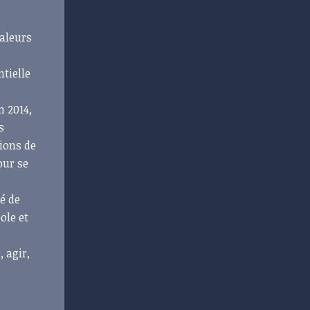
valeurs
ntielle
n 2014,
s
sions de
our se
té de
ole et
 agir,