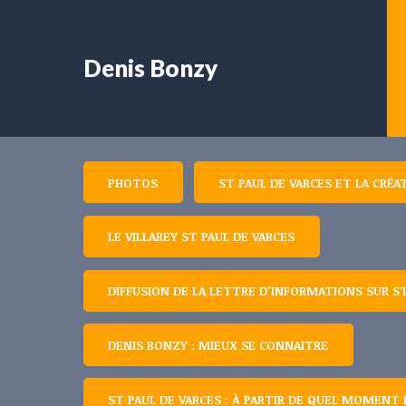
Denis Bonzy
PHOTOS
ST PAUL DE VARCES ET LA CRÉA
LE VILLAREY ST PAUL DE VARCES
DIFFUSION DE LA LETTRE D'INFORMATIONS SUR ST
DENIS BONZY : MIEUX SE CONNAITRE
ST PAUL DE VARCES : À PARTIR DE QUEL MOMENT 