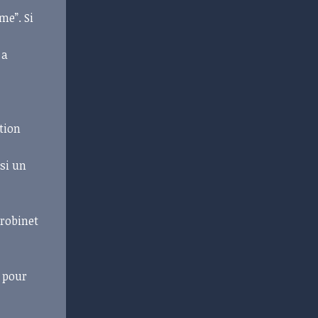
me”. Si
t
 a
ution
si un
 robinet
r pour