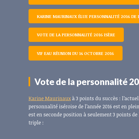
KARINE MAURINAUX ÉLUE PERSONNALITÉ 2016 DE L
VOTE DE LA PERSONNALITÉ 2016 ISÈRE
VIF EAU RÉUNION DU 14 OCTOBRE 2016
Vote de la personnalité 20
Karine Maurinaux
à 3 points du succès : l’actue
personnalité iséroise de l’année 2016 est en ple
est en seconde position à seulement 3 points de l
triple :