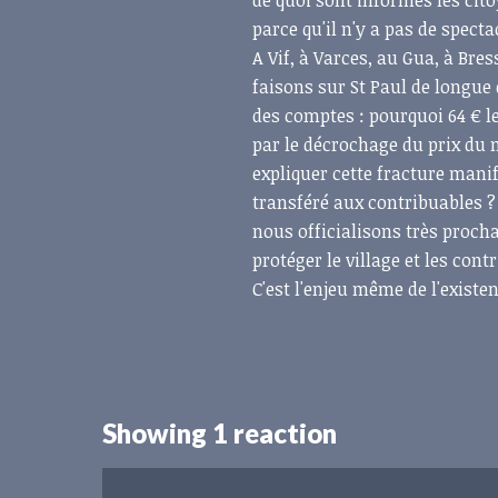
de quoi sont informés les cito
parce qu'il n'y a pas de spect
A Vif, à Varces, au Gua, à Bre
faisons sur St Paul de longue 
des comptes : pourquoi 64 € l
par le décrochage du prix du
expliquer cette fracture mani
transféré aux contribuables ? 
nous officialisons très proch
protéger le village et les cont
C'est l'enjeu même de l'exist
Showing 1 reaction