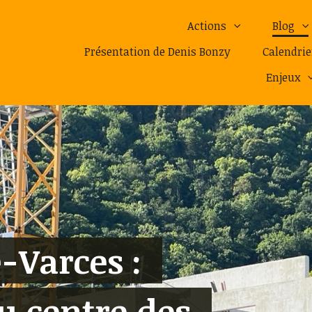
Actions
Blog
Présentation de Denis Bonzy
Calendrie
Enjeux
-Varces :
u centre des