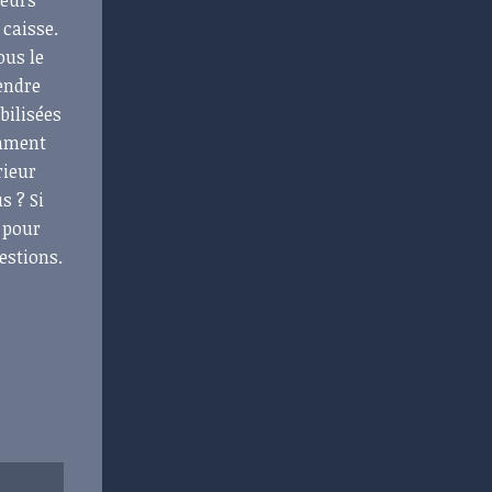
leurs
 caisse.
ous le
rendre
bilisées
omment
rieur
s ? Si
 pour
uestions.