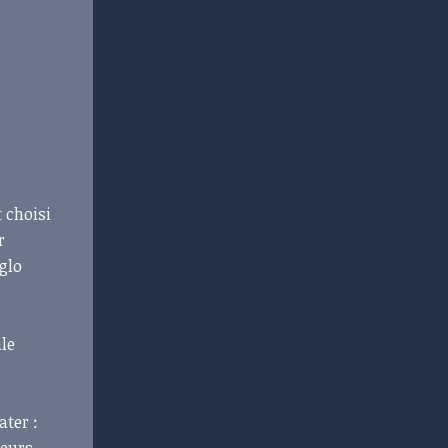
a
t choisi
r
glo
ule
ater :