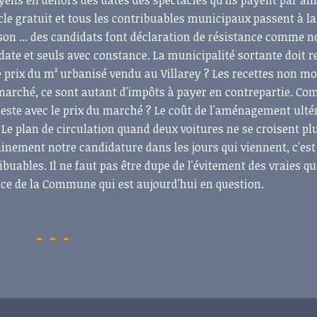
yens en dehors des dates des spectacles qu'ils payent par ail
acle gratuit et tous les contribuables municipaux passent à la
sson ... des candidats font déclaration de résistance comme n
date et seuls avec constance. La municipalité sortante doit 
e prix du m² urbanisé vendu au Villarey ? Les recettes non mo
 marché, ce sont autant d'impôts à payer en contrepartie. C
feste avec le prix du marché ? Le coût de l'aménagement ulté
Le plan de circulation quand deux voitures ne se croisent plu
ainement notre candidature dans les jours qui viennent, c'est
ribuables. Il ne faut pas être dupe de l'évitement des vraies q
ence de la Commune qui est aujourd'hui en question.