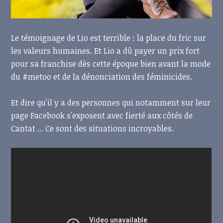
Le témoignage de Lio est terrible : la place du fric sur
les valeurs humaines. Et Lio a dû payer un prix fort
pour sa franchise dès cette époque bien avant la mode
du #metoo et de la dénonciation des féminicides.
Et dire qu'il y a des personnes qui notamment sur leur
page Facebook s'exposent avec fierté aux côtés de
Cantat ... Ce sont des situations incroyables.