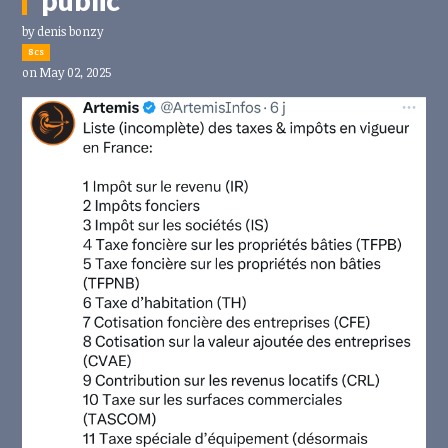
by
denis bonzy
8cs
on May 02, 2025