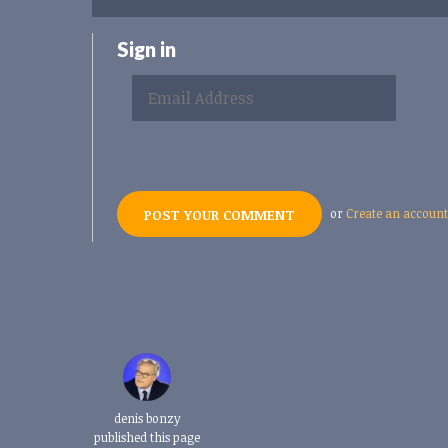
Sign in
or
Create an account
denis bonzy
published this page