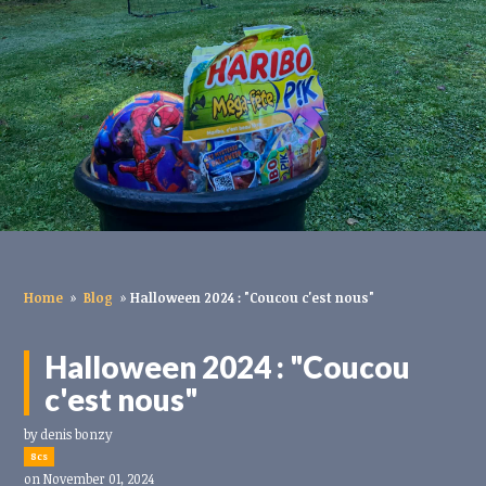
Home
»
Blog
»
Halloween 2024 : "Coucou c'est nous"
Halloween 2024 : "Coucou
c'est nous"
by
denis bonzy
8cs
on November 01, 2024