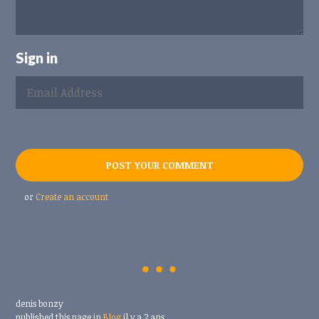
Sign in
or
Create an account
denis bonzy
published this page in
Blog
il y a 2 ans