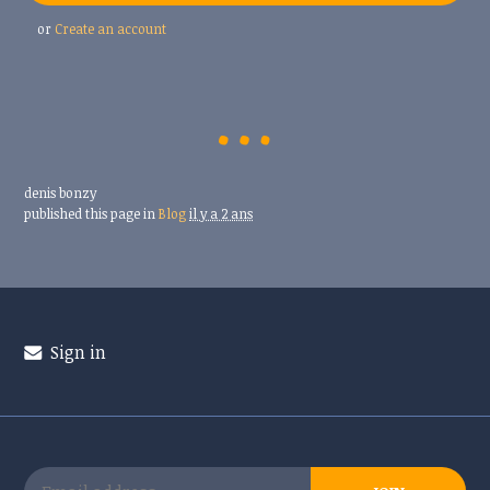
or
Create an account
denis bonzy
published this page in
Blog
il y a 2 ans
Sign in