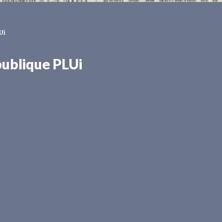
Ui
publique PLUi