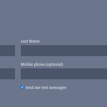
Last Name
Mobile phone (optional)
Send me text messages