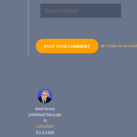
or
Create an account
denis bonzy
published this page
in
Calendrier
il y a 2 ans