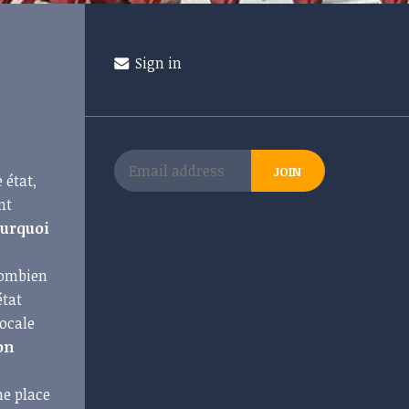
Sign in
 état,
nt
urquoi
Combien
état
locale
on
ne place