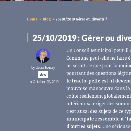
Home
»
Blog
»
25/10/2019 Gérer ou divertir ?
25/10/2019 : Gérer ou dive
Un Conseil Municipal peut-il 
Commune peut-elle ne faire ét
ne serait-ce que pour la moin
by
denis bonzy
pourtant des questions légiti
8cs
le tracto-pelle est-il deve
on October 25, 2019
mauvaise manoeuvre dans la c
coûte réellement globalement 
intérieur va exiger des somme
c'est aussi des sujets de ce ty
municipale ressemble à "fair
d'autres sujets
. Une sérieuse