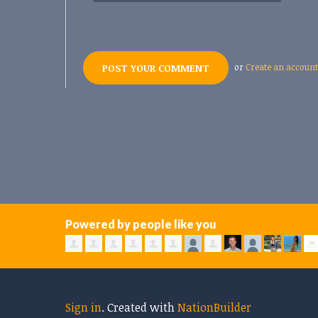
or
Create an account
Powered by people like you
Sign in
.
Created with
NationBuilder