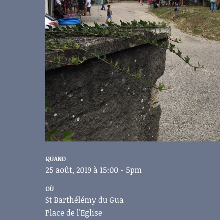
QUAND
25 août, 2019 à 15:00 - 5pm
OÙ
St Barthélémy du Gua
Place de l'Eglise