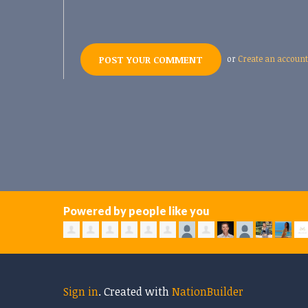
or
Create an account
Powered by people like you
Sign in
.
Created with
NationBuilder