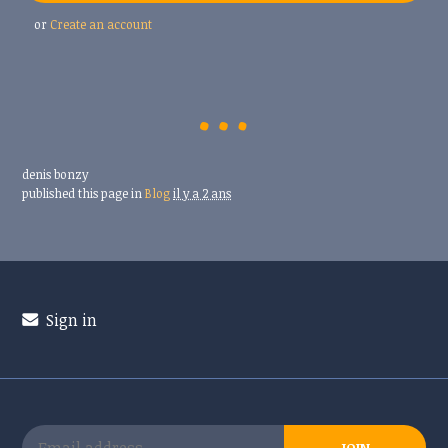
or
Create an account
denis bonzy
published this page in
Blog
il y a 2 ans
Sign in