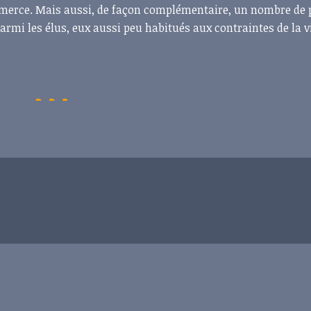
mmerce. Mais aussi, de façon complémentaire, un nombre de 
armi les élus, eux aussi peu habitués aux contraintes de la v