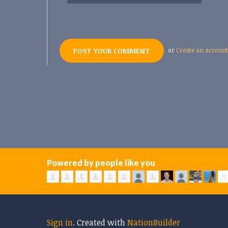
or
Create an account
Powered by people like you
Sign in
.
Created with
NationBuilder