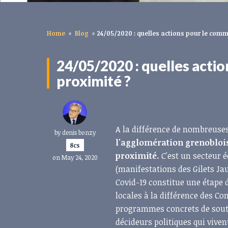
Home
»
Blog
»
24/05/2020 : quelles actions pour le com
24/05/2020 : quelles acti
proximité ?
A la différence de nombreus
by
denis bonzy
l'agglomération grenobloi
8cs
proximité.
C'est un secteur 
on May 24, 2020
(manifestations des Gilets Jau
Covid-19 constitue une étape 
locales à la différence des C
programmes concrets de souti
décideurs politiques qui viven