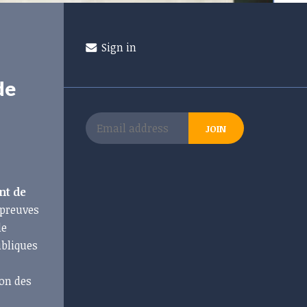
Sign in
de
nt de
épreuves
le
ubliques
on des