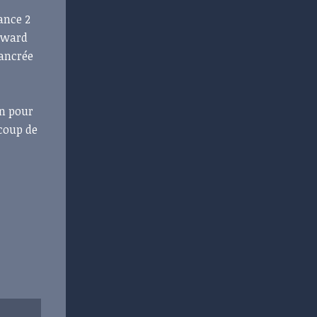
ance 2
Howard
 ancrée
on pour
ucoup de