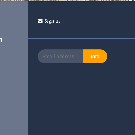
Sign in
n