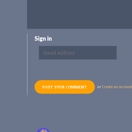
Sign in
or
Create an account