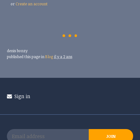
or
Create an account
denis bonzy
published this page in
Blog
il y a 2 ans
Sign in