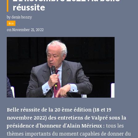
réussite
by
denis bonzy
8cs
on November 21, 2022
Belle réussite de la 20 ème édition (18 et 19
novembre 2022) des entretiens de Valpré sous la
présidence d'honneur d'Alain Mérieux :
tous les
thèmes importants du moment capables de donner du