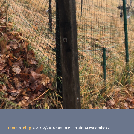
Home
»
Blog
»
21/12/2018 : #SurLeTerrain #LesCombes2