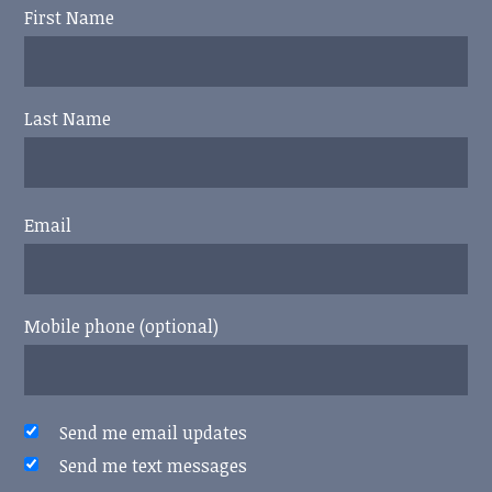
First Name
Last Name
Email
Mobile phone (optional)
Send me email updates
Send me text messages