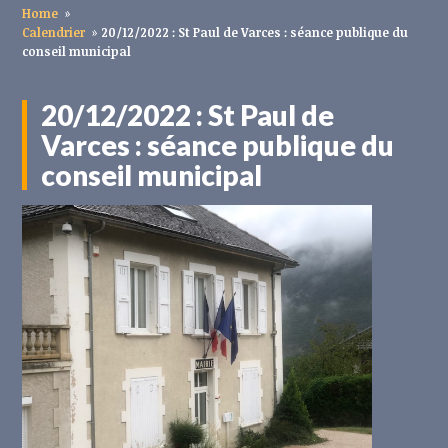
Home
»
Calendrier
»
20/12/2022 : St Paul de Varces : séance publique du
conseil municipal
20/12/2022 : St Paul de
Varces : séance publique du
conseil municipal