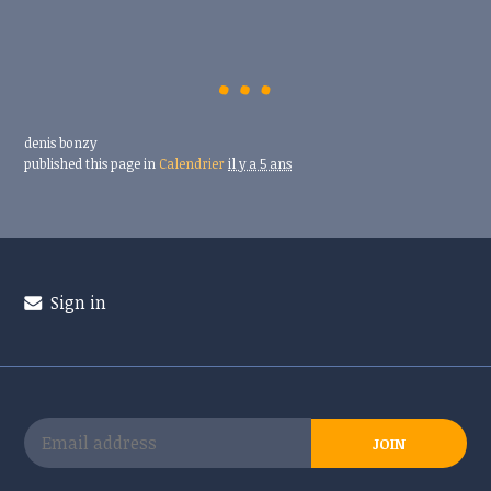
denis bonzy
published this page in
Calendrier
il y a 5 ans
Sign in