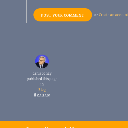
or
Create an account
denis bonzy
published this page
in
Blog
il y a 3 ans