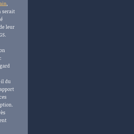
ain
,
 serait
té
de leur
DGS.
ion
:
égard
-il du
rapport
nces
eption.
rès
ent