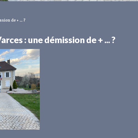
sion de + ... ?
Varces : une démission de + ... ?