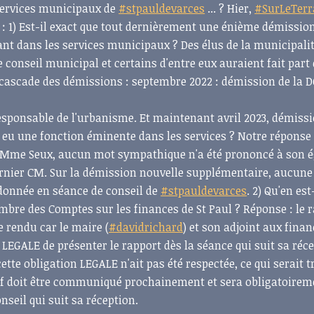
services municipaux de
#stpauldevarces
... ? Hier,
#SurLeTerr
 : 1) Est-il exact que tout dernièrement une énième démission
nt dans les services municipaux ? Des élus de la municipali
 conseil municipal et certains d'entre eux auraient fait part 
 cascade des démissions : septembre 2022 : démission de la 
responsable de l'urbanisme. Et maintenant avril 2023, démiss
 eu une fonction éminente dans les services ? Notre réponse 
e Mme Seux, aucun mot sympathique n'a été prononcé à son 
ernier CM. Sur la démission nouvelle supplémentaire, aucune
é donnée en séance de conseil de
#stpauldevarces
. 2) Qu'en est
ambre des Comptes sur les finances de St Paul ? Réponse : le 
e rendu car le maire (
#davidrichard
) et son adjoint aux fina
n LEGALE de présenter le rapport dès la séance qui suit sa réc
tte obligation LEGALE n'ait pas été respectée, ce qui serait t
tif doit être communiqué prochainement et sera obligatoirem
nseil qui suit sa réception.