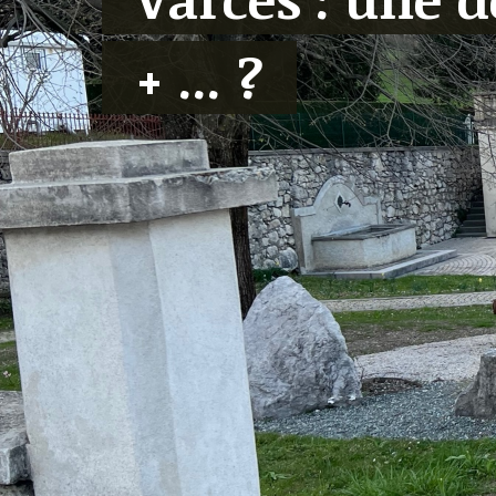
+ ... ?