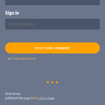
Sign in
or
Create an account
denis bonzy
published this page in
Blog
il y a 2 ans