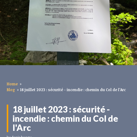
Home
»
Blog
»
18 juillet 2023 : sécurité - incendie : chemin du Col de l'Arc
18 juillet 2023 : sécurité -
incendie : chemin du Col de
l'Arc