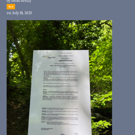
by
denis bonzy
8cs
on July 18, 2023