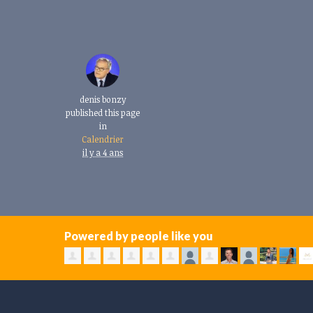
denis bonzy
published this page
in
Calendrier
il y a 4 ans
Powered by people like you