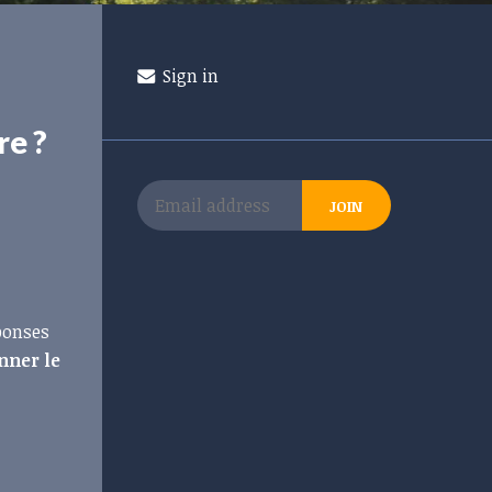
Sign in
re ?
éponses
nner le