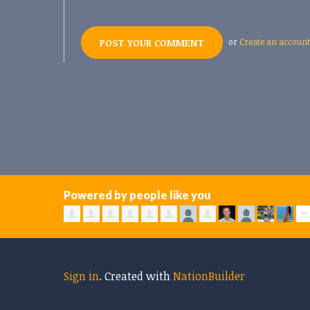
or
Create an account
Powered by people like you
Sign in
.
Created with
NationBuilder