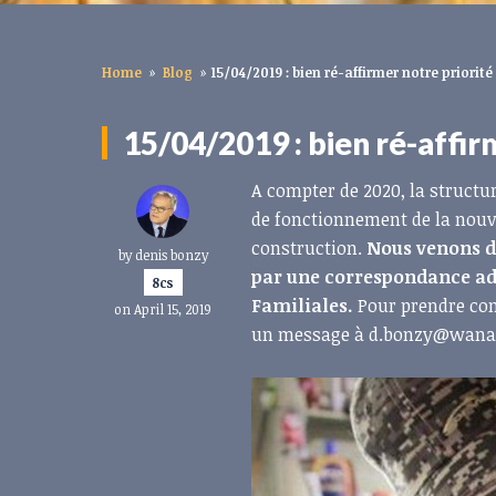
Home
»
Blog
»
15/04/2019 : bien ré-affirmer notre priorité
15/04/2019 : bien ré-affir
A compter de 2020, la structu
de fonctionnement de la nouvel
construction.
Nous venons de
by
denis bonzy
par une correspondance adr
8cs
Familiales.
Pour prendre conn
on April 15, 2019
un message à
d.bonzy@wanad