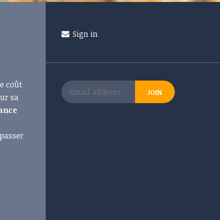
Sign in
le coût
our sa
fance
 passer