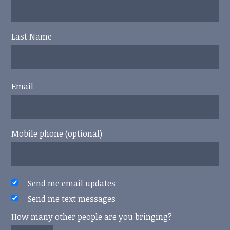
Last Name
Email
Mobile phone (optional)
Send me email updates
Send me text messages
How many other people are you bringing?