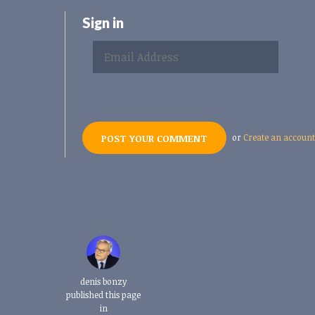
Sign in
or
Create an account
denis bonzy
published this page
in