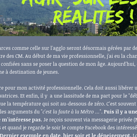
rces comme celle sur l'agglo seront désormais gérées par d
tre des CM. Au début de ma vie professionnelle, j'ai eu la cha
 confiées sans se poser la question de mon âge. Aujourd'hui,
me à destination de jeunes.
e pour mon activité professionnelle. Cela doit aussi libérer 
vatrices. Et enfin, il y a une lassitude de ma part pour le "dé
que la température qui soit au-dessous de zéro. C'est souvent 
 les arguments du "
c'est la faute à la Métro ...
".
Puis il y a un
 m'intéresse pas.
Je reçois souvent via messagerie privée (
et quand je regarde le soir le compte Facebook des intéressés
Dernier exemple en date, hier soir et le déneigement.
Lo