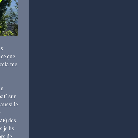
es
nce que
 cela me
un
bat" sur
aussi le
e
MP) des
 je lis
rs de