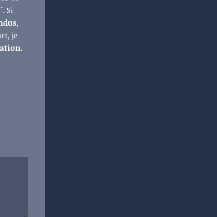
u
". Si
ndus,
t, je
ation.