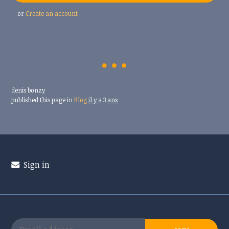
or
Create an account
denis bonzy
published this page in
Blog
il y a 3 ans
Sign in