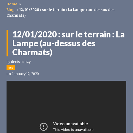
Home
»
Blog
»
12/01/2020 : sur le terrain : La Lampe (au-dessus des
Charmats)
12/01/2020 : sur le terrain : La
Lampe (au-dessus des
Charmats)
by
denis bonzy
8cs
on January 12, 2020