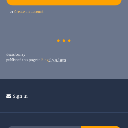
or
Create an account
denis bonzy
published this page in
Blog
il y a 3 ans
Sign in