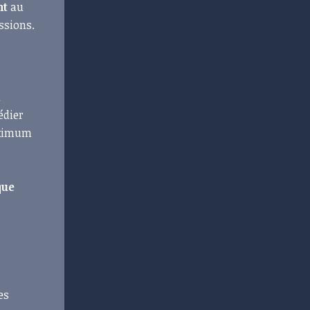
nt
au
ssions.
a
édier
maximum
que
es