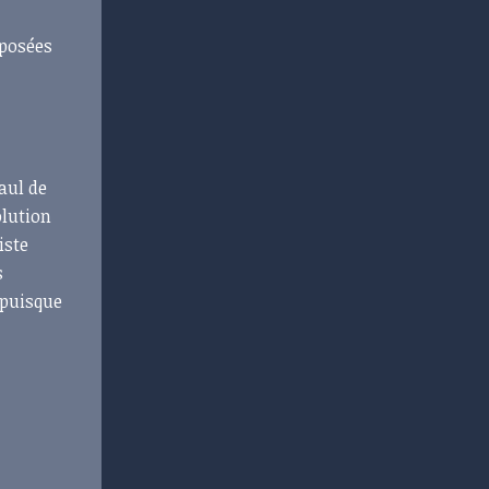
 posées
aul de
olution
iste
s
 puisque