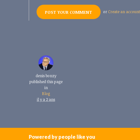
or
Create an account
denis bonzy
published this page
in
Blog
il y a 2 ans
Powered by people like you