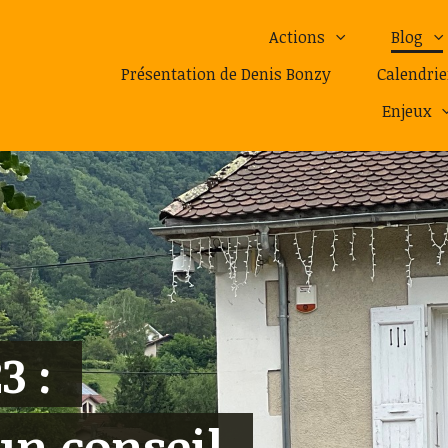
Actions
Blog
Présentation de Denis Bonzy
Calendrie
Enjeux
3 :
un conseil