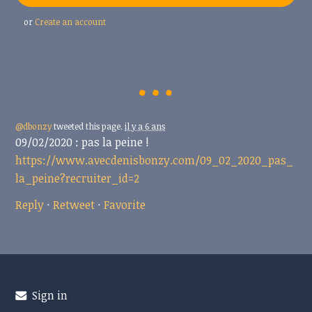
or
Create an account
@dbonzy
tweeted this page.
il y a 6 ans
09/02/2020 : pas la peine !
https://www.avecdenisbonzy.com/09_02_2020_pas_
la_peine?recruiter_id=2
Reply
·
Retweet
·
Favorite
Sign in