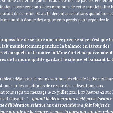
 Et Mme Curtet dit que le refus a été décidé par les 14 membr
indique avoir rencontré des membres de cette municipalité l
courant de ce refus. Et au fil des interprétations quand une 
", Mme Burdin donne des arguments précis pour répondre le
i impossible de se faire une idée précise si ce n'est que 
 fait manifestement pencher la balance en faveur des
s et auxquels ni le maire ni Mme Curtet ne parvenaient
s de la municipalité gardant le silence et baissant la t
 tableau déjà pour le moins sombre, les élus de la liste Richa
tions sur les conditions de ce vote des subventions aux
ont tous reçu un message le 26 juillet 2021 à 09 heures 42 sur 
rait suivant : "...
quand la délibération a été prise (séance
te délibération relative aux associations a fait l'objet de
 ème minute de la séance, je pose la question sur des refu