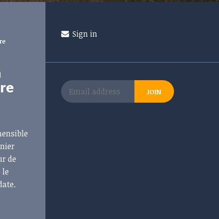
Sign in
re
a
ure
hensible
rnier
ur de
 le
date.