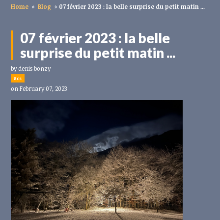
Home
»
Blog
»
07 février 2023 : la belle surprise du petit matin ...
07 février 2023 : la belle
surprise du petit matin ...
by
denis bonzy
8cs
on February 07, 2023