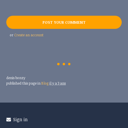
or
Create an account
denis bonzy
published this page in
Blog
il y a 3 ans
Sign in