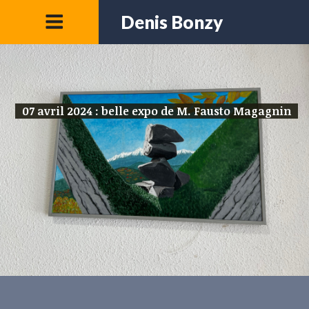
Denis Bonzy
07 avril 2024 : belle expo de M. Fausto Magagnin