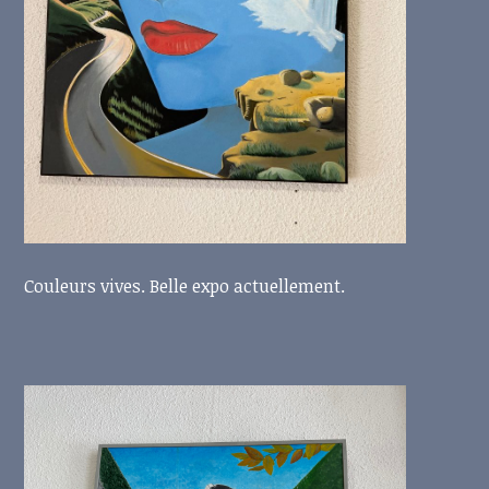
Couleurs vives. Belle expo actuellement.