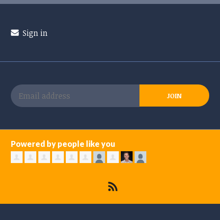
Sign in
Powered by people like you