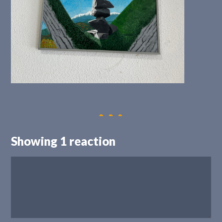
Showing 1 reaction