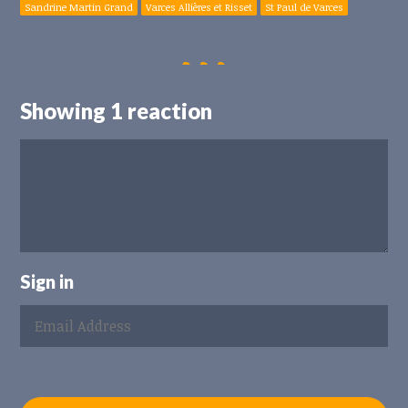
Sandrine Martin Grand
Varces Allières et Risset
St Paul de Varces
Showing 1 reaction
Sign in