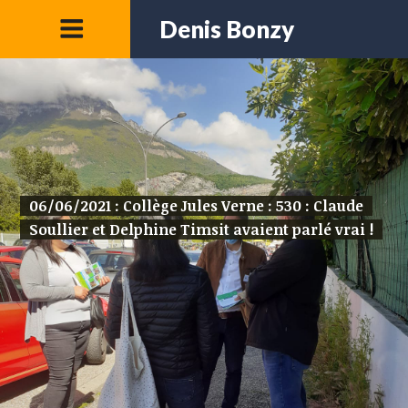
Denis Bonzy
06/06/2021 : Collège Jules Verne : 530 : Claude
Soullier et Delphine Timsit avaient parlé vrai !