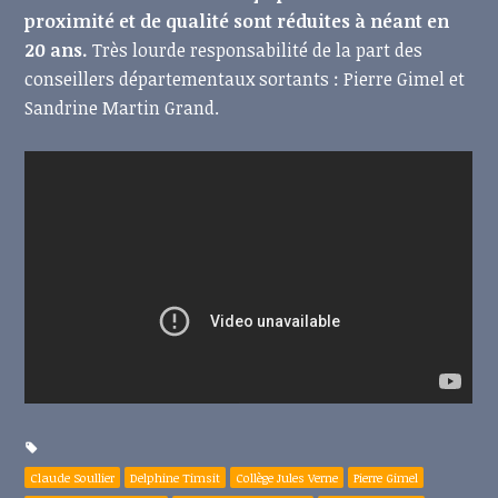
proximité et de qualité sont réduites à néant en
20 ans.
Très lourde responsabilité de la part des
conseillers départementaux sortants : Pierre Gimel et
Sandrine Martin Grand.
Claude Soullier
Delphine Timsit
Collège Jules Verne
Pierre Gimel