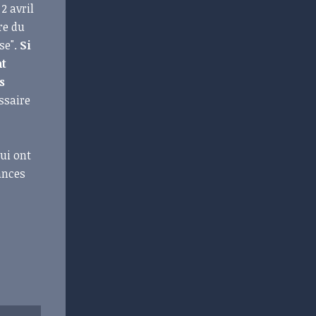
2 avril
re du
se".
Si
nt
s
ssaire
qui ont
ances