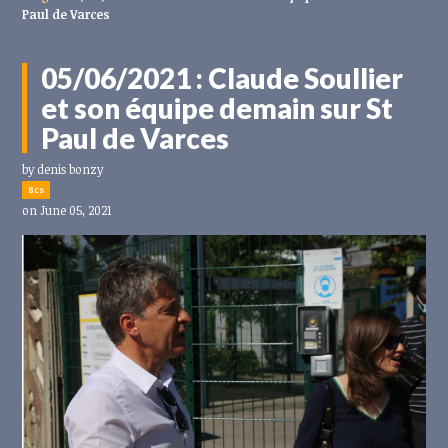
Paul de Varces
05/06/2021 : Claude Soullier
et son équipe demain sur St
Paul de Varces
by
denis bonzy
8cs
on June 05, 2021