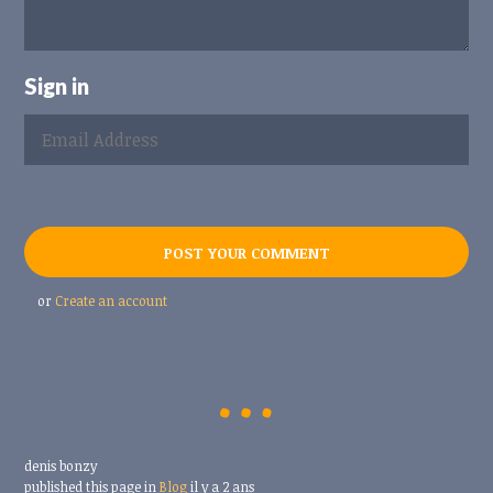
Sign in
or
Create an account
denis bonzy
published this page in
Blog
il y a 2 ans