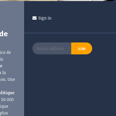
Sign in
 de
ice de
la
de
à la
ion. Une
olitique
e 50 000
lique
 plus