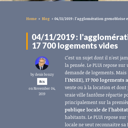
Home
»
Blog
»
04/11/2019 : l'agglomération grenobloise e
04/11/2019 : l'agglomérati
17 700 logements vides
C'est un sujet dont il n'est j
la pensée. Le PLUi repose sur u
demande de logements. Mais da
by
denis bonzy
l'INSEE
),
17 700 logements 
8cs
vente ou à la location et don
on November 04,
2019
vraie ville fantôme répartie p
principalement sur la premiè
publique locale de l'habitat
habitants. Le PLUi repose sur
locale ne veut reconnaitre sa 