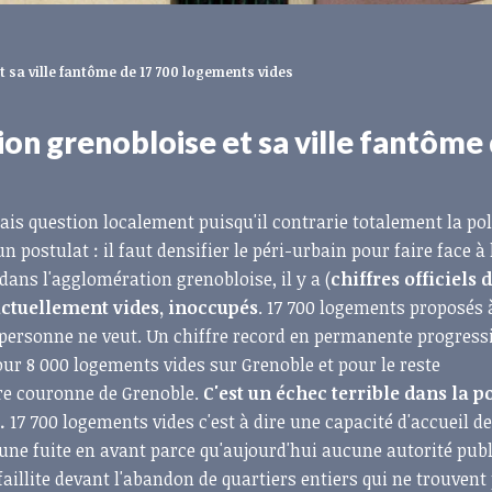
t sa ville fantôme de 17 700 logements vides
on grenobloise et sa ville fantôme
amais question localement puisqu'il contrarie totalement la pol
n postulat : il faut densifier le péri-urbain pour faire face à 
ns l'agglomération grenobloise, il y a (
chiffres officiels 
actuellement vides, inoccupés
. 17 700 logements proposés 
t personne ne veut. Un chiffre record en permanente progress
our 8 000 logements vides sur Grenoble et pour le reste
re couronne de Grenoble.
C'est un échec terrible dans la p
.
17 700 logements vides c'est à dire une capacité d'accueil d
 une fuite en avant parce qu'aujourd'hui aucune autorité pub
faillite devant l'abandon de quartiers entiers qui ne trouvent