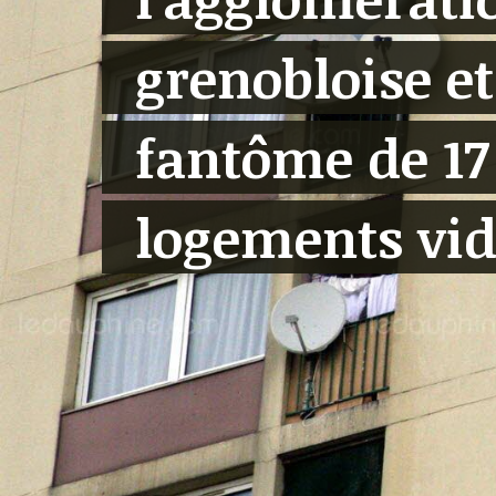
grenobloise et
fantôme de 17
logements vid