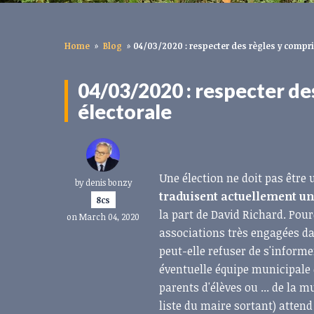
Home
»
Blog
»
04/03/2020 : respecter des règles y compri
04/03/2020 : respecter de
électorale
Une élection ne doit pas être
by
denis bonzy
traduisent actuellement u
8cs
la part de David Richard. Pou
on March 04, 2020
associations très engagées dan
peut-elle refuser de s'inform
éventuelle équipe municipale d
parents d'élèves ou ... de la 
liste du maire sortant) attend