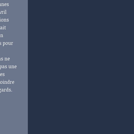
onnes
vril
cions
ait
en
s pour
s
ns ne
 pas une
des
moindre
égards.