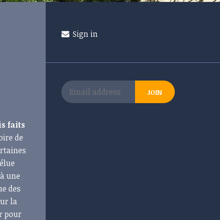
Sign in
is faits
oire de
ertaines
 élue
 à une
ue des
ur la
er pour