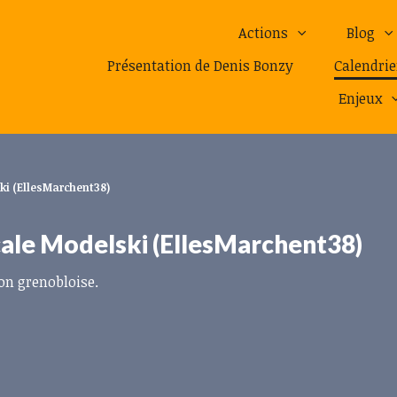
Actions
Blog
Présentation de Denis Bonzy
Calendrie
Enjeux
ki (EllesMarchent38)
ale Modelski (EllesMarchent38)
on grenobloise.