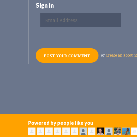
Sign in
or
Create an account
Powered by people like you