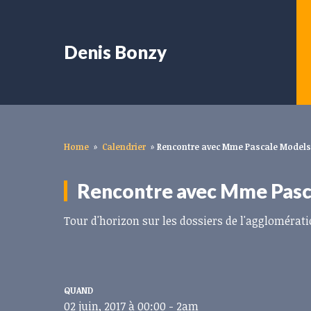
Denis Bonzy
Home
»
Calendrier
»
Rencontre avec Mme Pascale Models
Rencontre avec Mme Pasc
Tour d'horizon sur les dossiers de l'agglomérati
QUAND
02 juin, 2017 à 00:00 - 2am