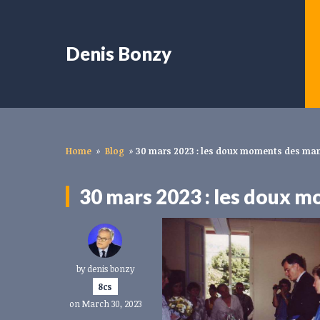
Denis Bonzy
Home
»
Blog
»
30 mars 2023 : les doux moments des man
30 mars 2023 : les doux 
by
denis bonzy
8cs
on March 30, 2023