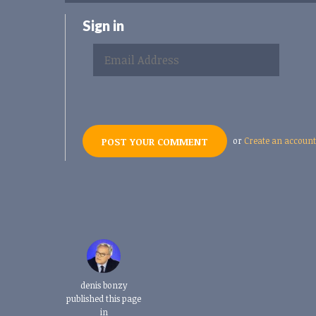
Sign in
or
Create an account
denis bonzy
published this page
in