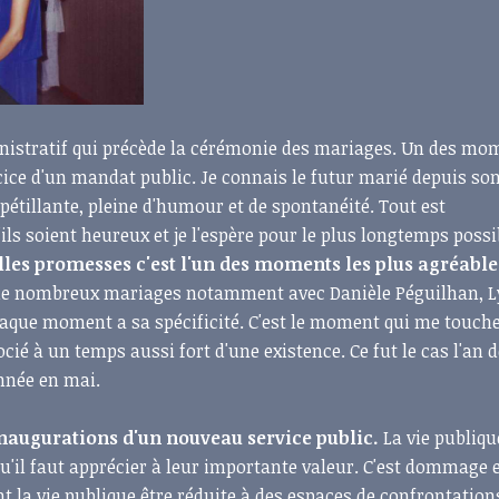
inistratif qui précède la cérémonie des mariages. Un des mo
rcice d'un mandat public. Je connais le futur marié depuis so
pétillante, pleine d'humour et de spontanéité. Tout est
ls soient heureux et je l'espère pour le plus longtemps possi
lles promesses c'est l'un des moments les plus agréable
 de nombreux mariages notamment avec Danièle Péguilhan, L
aque moment a sa spécificité. C'est le moment qui me touch
cié à un temps aussi fort d'une existence. Ce fut le cas l'an d
année en mai.
naugurations d'un nouveau service public.
La vie publiqu
'il faut apprécier à leur importante valeur. C'est dommage e
t la vie publique être réduite à des espaces de confrontation