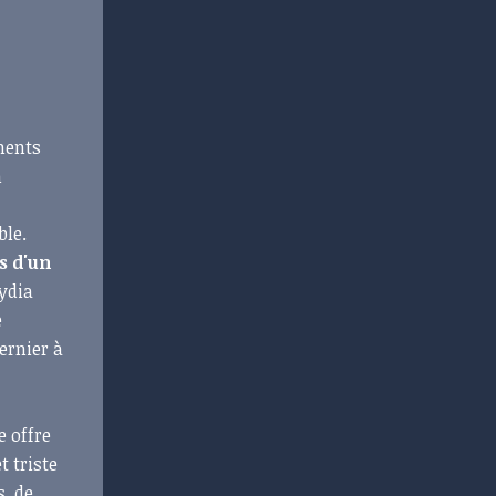
ments
n
ble.
s d'un
ydia
e
ernier à
e offre
t triste
s, de