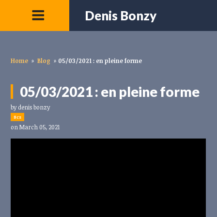
Denis Bonzy
Home
»
Blog
»
05/03/2021 : en pleine forme
05/03/2021 : en pleine forme
by
denis bonzy
8cs
on March 05, 2021