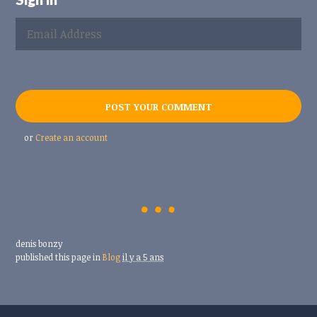
or
Create an account
denis bonzy
published this page in
Blog
il y a 5 ans