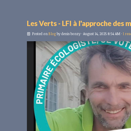
Les Verts - LFI à l'approche des 
Posted on
Blog
by
denis bonzy
· August 14, 2025 8:54 AM ·
1 rea