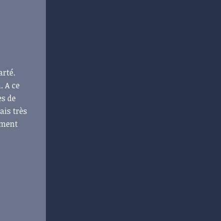
arté.
. A ce
es de
ais très
ement