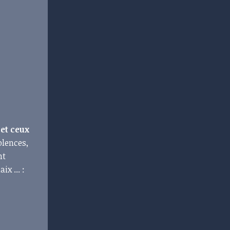
 et ceux
olences,
nt
x ... :