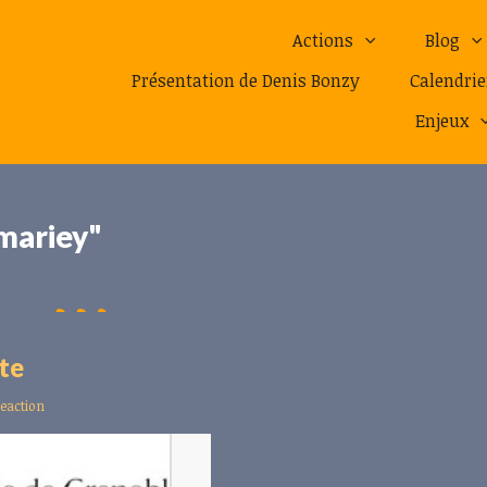
Actions
Blog
Présentation de Denis Bonzy
Calendrie
Enjeux
mariey"
rte
reaction