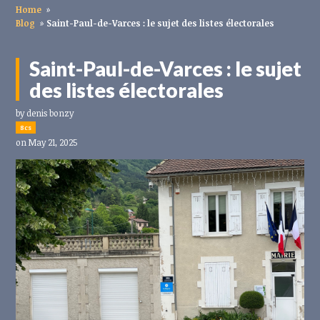
Home
»
Blog
»
Saint-Paul-de-Varces : le sujet des listes électorales
Saint-Paul-de-Varces : le sujet
des listes électorales
by
denis bonzy
8cs
on May 21, 2025