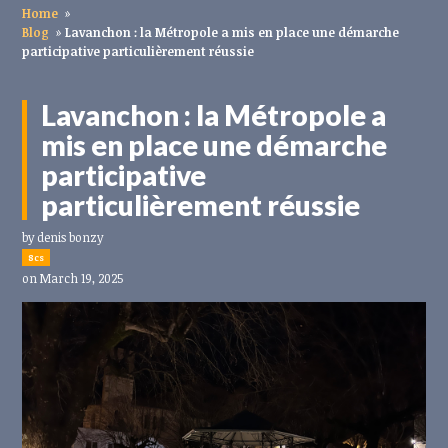
Home
»
Blog
»
Lavanchon : la Métropole a mis en place une démarche
participative particulièrement réussie
Lavanchon : la Métropole a
mis en place une démarche
participative
particulièrement réussie
by
denis bonzy
8cs
on March 19, 2025