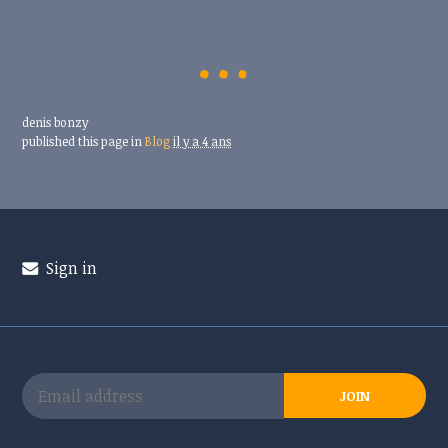
denis bonzy
published this page in
Blog
il y a 4 ans
Sign in