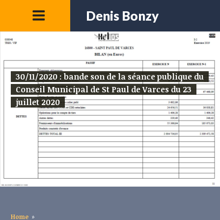
Denis Bonzy
30/11/2020 : bande son de la séance publique du
Conseil Municipal de St Paul de Varces du 23
juillet 2020
Home
»