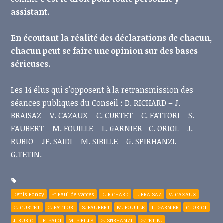
assistant.
En écoutant la réalité des déclarations de chacun,
chacun peut se faire une opinion sur des bases
sérieuses.
Les 14 élus qui s'opposent à la retransmission des
séances publiques du Conseil : D. RICHARD – J.
BRAISAZ – V. CAZAUX – C. CURTET – C. FATTORI – S.
FAUBERT – M. FOUILLE – L. GARNIER– C. ORIOL – J.
RUBIO – JF. SAIDI – M. SIBILLE – G. SPIRHANZL –
G.TETIN.
Denis Bonzy
St Paul de Varces
D. RICHARD
J. BRAISAZ
V. CAZAUX
C. CURTET
C. FATTORI
S. FAUBERT
M. FOUILLE
L. GARNIER
C. ORIOL
J. RUBIO
JF. SAIDI
M. SIBILLE
G. SPIRHANZL
G.TETIN.